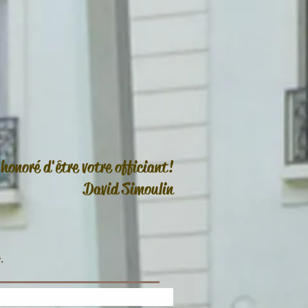
 honoré d'être votre officiant!
David Simoulin
.