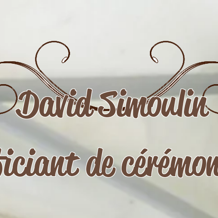
David Simoulin
ficiant de cérémon