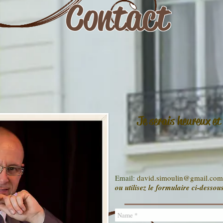
Contact
Je serais heureux et
Email:
david.simoulin@gmail.com
ou utilisez le formulaire ci-dessous