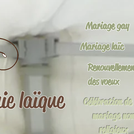
Mariage gay
Mariage laïc
Renouvelleme
des voeux
ie laïque
Célébration de
mariage no
religieux